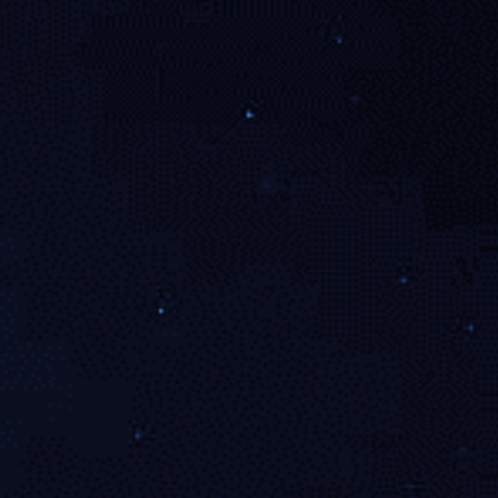
观赛体验。
用户满意度大奖
mk体育在线官网-MK体育(中国) 用户活跃度与续访
率连续三年领先，综合评分稳定保持高位。