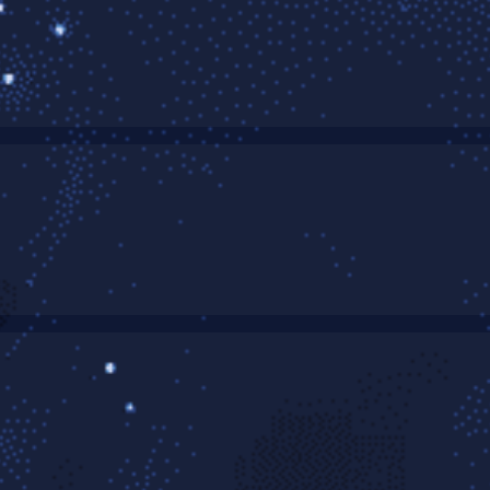
新的个人信息。
信息，若因自身原因造成账户被盗用，本平台不承担责任。
禁出借、转让或共享。
热门资讯、用户讨论等功能，相关服务会根据mk体育在线官网-MK体育
下行为：
误导性的内容
产权和隐私）
行
推广行为