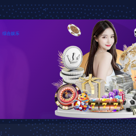
用户使用协议
版本号：v1.0 ｜ 最近更新：2025年7月
任何服务之前，请务必阅读并理解本协议内容。访问、注册、浏览或使用