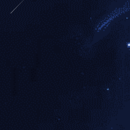
九、联系我们
如您在使用过程中有任何疑问或建
Email：support@thanksgood.c
v6.3.0 · 版本发布
发布日期：2025年10月18日
本次更新重点提升多终端体验、一致性推荐策略
以及账户系统稳定性。