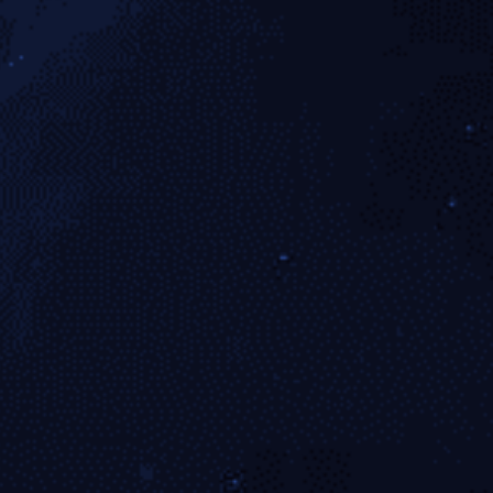
荣誉与成就
 在多个国际赛事科技平台评比中脱颖而出，持续提升安全性与
数据合规卓越平台
平台顺利通过 GDPR 与 ISO 多项认证，建立技术
安全新标准。