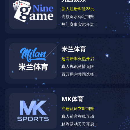
注册时请提供真实、完整且最
用户有责任保护好自己的账户
账户专属注册者本人使用，严
三、服务内容
平台主要提供赛事追踪、比分直播、
四、用户行为规范
为维护平台秩序，用户不得从事以
发布违法、暴力、歧视或具有
侵犯他人合法权益（包括知识
利用系统漏洞干扰平台正常运
从事未经授权的宣传、引流或