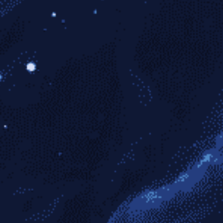
议，请通过以下方式联系官方客服：
om
1. 多端统一适配
针对桌面、移动、小程序端进行布局标准化，用户可跨设备
新引入的“核心组件容错机制”确保即使部分模块异常也不会
2. 推荐系统升级
推荐逻辑加入用户操作偏好、浏览行为等维度，动态生成个
3. 账户结构重构